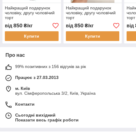
Найкращий подарунок
Найкращий подарунок
Най
чоловіку, другу чоловічий
чоловіку, другу чоловічий
чоло
торт
торт
торт
850
850
від
₴/кг
від
₴/кг
від
Купити
Купити
Про нас
99% позитивних з 156 відгуків за рік
Працює з 27.03.2013
м. Київ
вул. Сімферопольська 3/2, Київ, Україна
Контакти
Сьогодні вихідний
Показати весь графік роботи