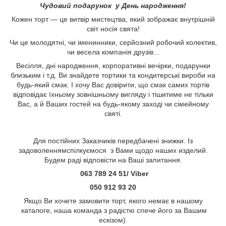
Чудовий подарунок у День народження!
Кожен торт — це витвір мистецтва, який зображає внутрішній
світ носія свята!
Чи це молодятні, чи іменинники, серйозний робочий колектив,
чи весела компанія друзів...
Весілля, дні народження, корпоративні вечірки, подарунки
близьким і т.д. Ви знайдете тортики та кондитерські вироби на
будь-який смак. І хочу Вас довірити, що смак самих тортів
відповідає їхньому зовнішньому вигляду і тішитиме не тільки
Вас, а й Ваших гостей на будь-якому заході чи сімейному
святі.
Для постійних Заказчиків передбачені знижки. Із
задоволеннямспілкуємося з Вами щодо наших изделий.
Будем раді відповісти на Ваші запитання.
063 789 24 51/ Viber
050 912 93 20
Якщо Ви хочете замовити торт, якого немає в нашому
каталоге, наша команда з радістю спече його за Вашим
ескізом).