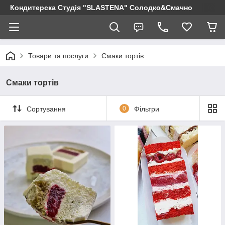
Кондитерска Студія "SLASTENA" Солодко&Смачно
Товари та послуги
Смаки тортів
Смаки тортів
Сортування
0
Фільтри