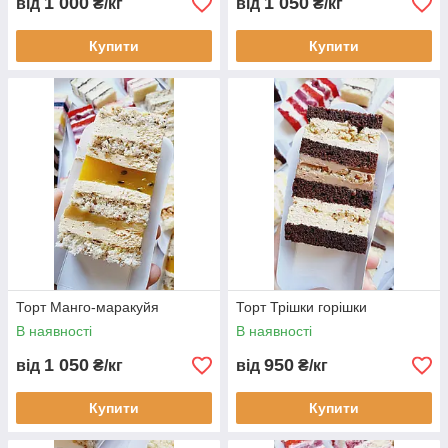
1 000
1 050
від
₴/кг
від
₴/кг
Купити
Купити
Торт Манго-маракуйя
Торт Трішки горішки
В наявності
В наявності
1 050
950
від
₴/кг
від
₴/кг
Купити
Купити