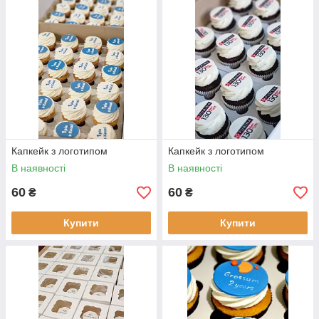
найпопулярнішими дитячими ласощами. Ще б — хто ж
відмовиться від цього крихітного шедевра, якщо він такий
яскравий і привабливий?
Наші
капкейки
прикрасять святкування дня народження,
тематичні вечірки, весільне застілля та пікнік, стануть
родзинкою фотосесії та ласощами для будь-якого ласощів!
Відправте коробочку капкейків другу, принесіть коханій
замість квітів або захопіть із собою як готель дітям!
Рівнодушним не зможе залишитися ніхто!
Капкейк з логотипом
Капкейк з логотипом
В наявності
В наявності
60
60
₴
₴
Купити
Купити