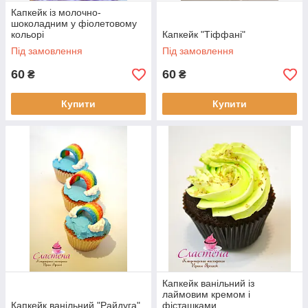
Капкейк із молочно-
шоколадним у фіолетовому
кольорі
Капкейк "Тіффані"
Під замовлення
Під замовлення
60
60
₴
₴
Купити
Купити
Капкейк ванільний із
лаймовим кремом і
Капкейк ванільний "Райдуга"
фісташками