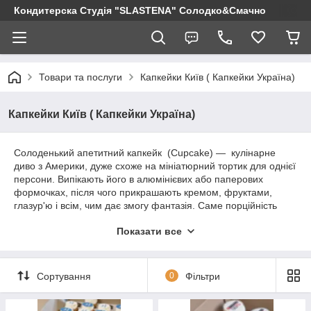
Кондитерска Студія "SLASTENA" Солодко&Смачно
Товари та послуги
Капкейки Київ ( Капкейки Україна)
Капкейки Київ ( Капкейки Україна)
Солоденький апетитний капкейк (Cupcake) — кулінарне
диво з Америки, дуже схоже на мініатюрний тортик для однієї
персони. Випікають його в алюмінієвих або паперових
формочках, після чого прикрашають кремом, фруктами,
глазур'ю і всім, чим дає змогу фантазія. Саме порційність
принесла капкейкам величезну популярність.
Показати все
Не потрібно різати та переносити на тарілочки, не потрібно
їсти ложечкою. Усього й ділово, підхопити вподобаний міні
тортик, помилуватися, вдихнути тонкий аромат приємних
ноток і насолодитися дивовижним смаком.
Сортування
0
Фільтри
Мода на
капкейки з логотипом
у нас з'явилася зовсім
недавно, проте ці симпатичні тістечка дуже швидко стали