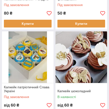
Під замовлення
Під замовлення
80
50
₴
₴
Купити
Купити
Капкейк патріотичний Слава
Україні
Капкейк шоколадний
Під замовлення
В наявності
60
60
від
₴
від
₴