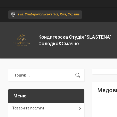
вул. Сімферопольська 3/2, Київ, Україна
Кондитерска Студія "SLASTENA"
Солодко&Смачно
Медови
Товари та послуги