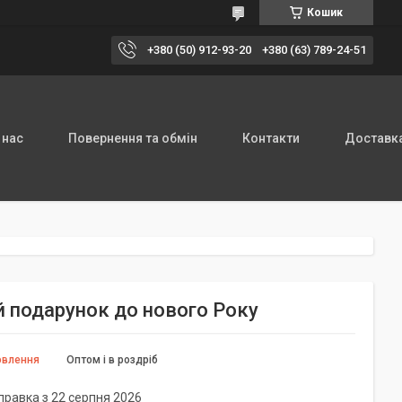
Кошик
+380 (50) 912-93-20
+380 (63) 789-24-51
 нас
Повернення та обмін
Контакти
Доставка
й подарунок до нового Року
овлення
Оптом і в роздріб
правка з 22 серпня 2026