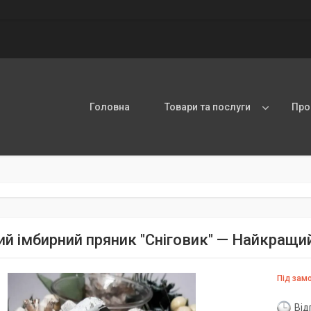
Головна
Товари та послуги
Про
й імбирний пряник "Сніговик" — Найкращи
Під зам
Від