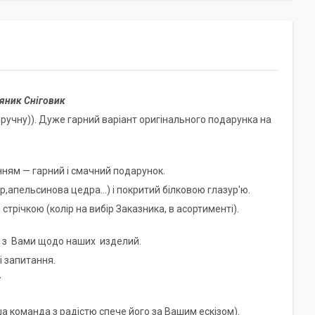
яник Сніговик
в ручну)). Дуже гарний варіант оригінального подарунка на
ням — гарний і смачний подарунок.
апельсинова цедра...) і покритий білковою глазур'ю.
річкою (колір на вибір Заказника, в асортименті).
я з Вами щодо наших изделий.
і запитання.
r
а команда з радістю спече його за Вашим ескізом).