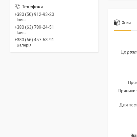
+380 (50) 912-93-20
Ірина
Опис
+380 (63) 789-24-51
Ірина
+380 (66) 457-63-91
Валерія
Це
розп
Пряни
Пряники уп
Для постій
Як