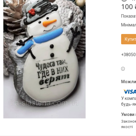
100 
Показат
Мініма
Купи
+38050
У компа
будь-я
Законом не передбачено повернення та обмін даного товару належної
якості