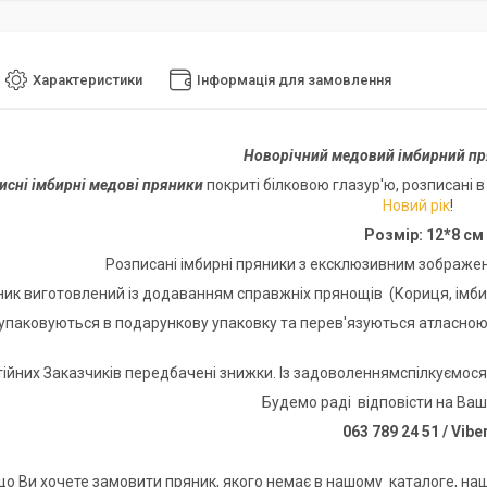
Характеристики
Інформація для замовлення
Новорічний медовий імбирний пр
исні імбирні медові пряники
покриті білковою глазур'ю, розписані 
Новий рік
!
Розмір: 12*8 см
Розписані імбирні пряники з ексклюзивним зображен
к виготовлений із додаванням справжніх прянощів (Кориця, імбир,
аковуються в подарункову упаковку та перев'язуються атласною ст
них Заказчиків передбачені знижки. Із задоволеннямспілкуємос
Будемо раді відповісти на Ваш
063 789 24 51 / Vibe
що Ви хочете замовити пряник, якого немає в нашому каталоге, наш