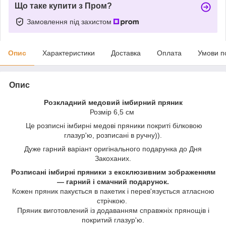
Що таке купити з Пром?
Замовлення під захистом
Опис
Характеристики
Доставка
Оплата
Умови п
Опис
Розкладний медовий імбирний пряник
Розмір 6,5 см
Це розписні імбирні медові пряники покриті білковою
глазур'ю, розписані в ручну)).
Дуже гарний варіант оригінального подарунка до Дня
Закоханих.
Розписані імбирні пряники з ексклюзивним зображенням
— гарний і смачний подарунок.
Кожен пряник пакується в пакетик і перев'язується атласною
стрічкою.
Пряник виготовлений із додаванням справжніх прянощів і
покритий глазур'ю.