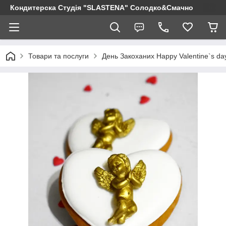
Кондитерска Студія "SLASTENA" Солодко&Смачно
Товари та послуги
День Закоханих Happy Valentine`s da