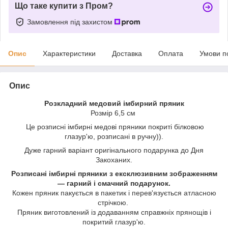
Що таке купити з Пром?
Замовлення під захистом
Опис
Характеристики
Доставка
Оплата
Умови п
Опис
Розкладний медовий імбирний пряник
Розмір 6,5 см
Це розписні імбирні медові пряники покриті білковою
глазур'ю, розписані в ручну)).
Дуже гарний варіант оригінального подарунка до Дня
Закоханих.
Розписані імбирні пряники з ексклюзивним зображенням
— гарний і смачний подарунок.
Кожен пряник пакується в пакетик і перев'язується атласною
стрічкою.
Пряник виготовлений із додаванням справжніх прянощів і
покритий глазур'ю.