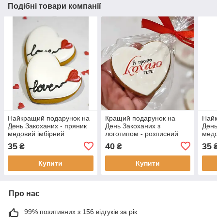
Подібні товари компанії
Найкращий подарунок на
Кращий подарунок на
Найк
День Закоханих - пряник
День Закоханих з
День
медовий імбірний
логотипом - розписний
медо
медовий пряник
35
40
35
₴
₴
Купити
Купити
Про нас
99% позитивних з 156 відгуків за рік