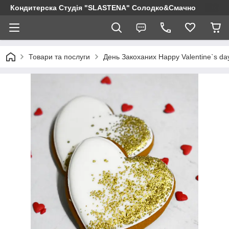
Кондитерска Студія "SLASTENA" Солодко&Смачно
Товари та послуги
День Закоханих Happy Valentine`s da