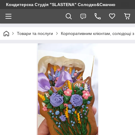
Кондитерска Студія "SLASTENA" Солодко&Смачно
Товари та послуги
Корпоративним клієнтам, солодощі з