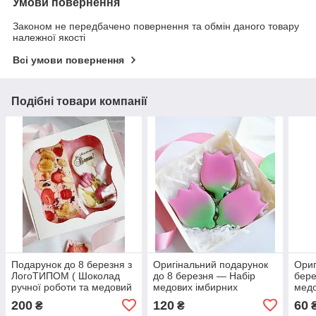
Умови повернення
Законом не передбачено повернення та обмін даного товару
належної якості
Всі умови повернення
Подібні товари компанії
Подарунок до 8 березня з
Оригінальний подарунок
Ориг
ЛогоТИПОМ ( Шоколад
до 8 березня — Набір
бере
ручної роботи та медовий
медових імбирних
медо
імбирний пряник)
пряників тюльпанів
"Тюл
200
120
60
₴
₴