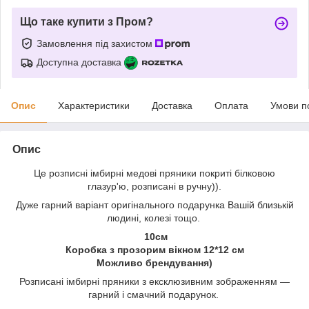
Що таке купити з Пром?
Замовлення під захистом
Доступна доставка
Опис
Характеристики
Доставка
Оплата
Умови п
Опис
Це розписні імбирні медові пряники покриті білковою
глазур'ю, розписані в ручну)).
Дуже гарний варіант оригінального подарунка Вашій близькій
людині, колезі тощо.
10см
Коробка з прозорим вікном 12*12 см
Можливо брендування)
Розписані імбирні пряники з ексклюзивним зображенням —
гарний і смачний подарунок.