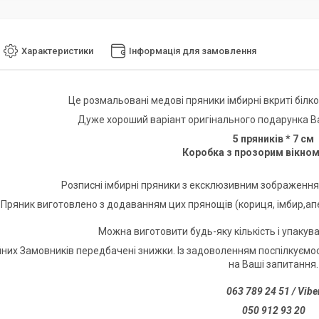
Характеристики
Інформація для замовлення
Це розмальовані медові пряники імбирні вкриті білково
Дуже хороший варіант оригінального подарунка Ваші
5 пряників * 7 см
Коробка з прозорим вікном
Розписні імбирні пряники з ексклюзивним зображення
Пряник виготовлено з додаванням цих прянощів (кориця, імбир,апел
Можна виготовити будь-яку кількість і упакув
них Замовників передбачені знижки. Із задоволенням поспілкуємося
на Ваші запитання.
063 789 24 51 / Vibe
050 912 93 20