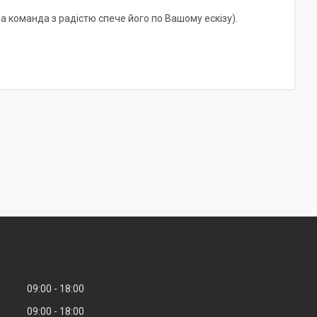
а команда з радістю спече його по Вашому ескізу).
09:00
18:00
09:00
18:00