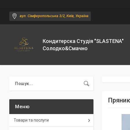
вул. Сімферопольська 3/2, Київ, Україна
Кондитерска Студія "SLASTENA"
Солодко&Смачно
Пряник
Товари та послуги