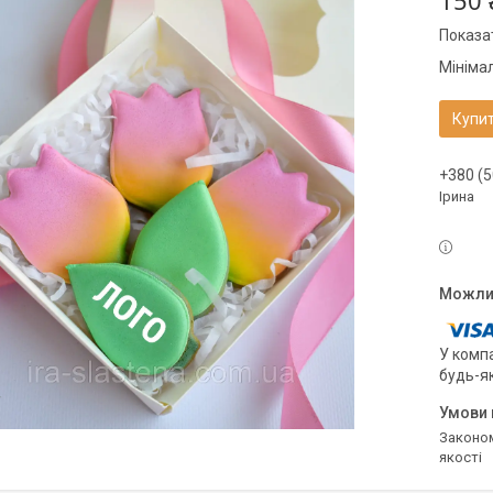
150 
Показат
Мініма
Купи
+380 (5
Ірина
У компа
будь-я
Законом не передбачено повернення та обмін даного товару належної
якості