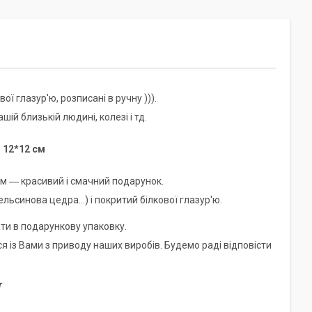
ї глазур'ю, розписані в ручну ))).
й близькій людині, колезі і тд.
 12*12 см
м ― красивий і смачний подарунок.
ьсинова цедра...) і покритий білкової глазур'ю.
ати в подарункову упаковку.
 із Вами з приводу наших виробів. Будемо раді відповісти
r