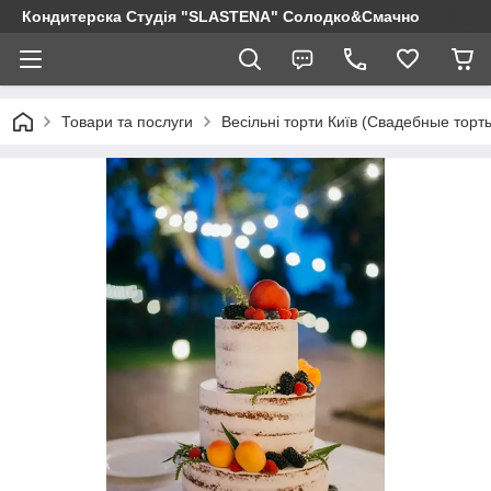
Кондитерска Студія "SLASTENA" Солодко&Смачно
Товари та послуги
Весільні торти Київ (Свадебные торт