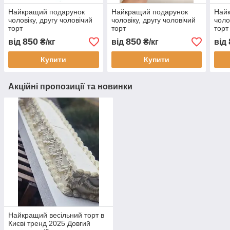
Найкращий подарунок
Найкращий подарунок
Най
чоловіку, другу чоловічий
чоловіку, другу чоловічий
чоло
торт
торт
торт
850
850
від
₴/кг
від
₴/кг
від
Купити
Купити
Акційні пропозиції та новинки
Найкращий весільний торт в
Києві тренд 2025 Довгий