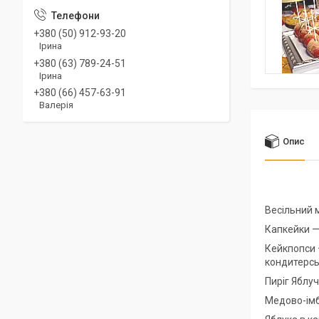
+380 (50) 912-93-20
Ірина
+380 (63) 789-24-51
Ірина
+380 (66) 457-63-91
Валерія
Опис
Весільний м
Капкейки — 
Кейкпопси 
кондитерсь
Пиріг Яблуч
Медово-імб