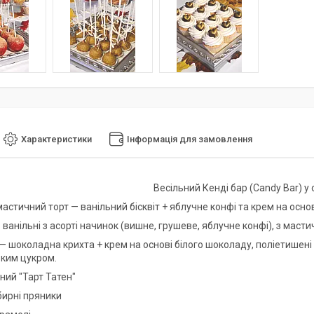
Характеристики
Інформація для замовлення
Весільний Кенді бар (Candy Bar) у
астичний торт — ванільний бісквіт + яблучне конфі та крем на осно
ванільні з асорті начинок (вишне, грушеве, яблучне конфі), з маст
— шоколадна крихта + крем на основі білого шоколаду, поліетишен
ким цукром.
ний "Тарт Татен"
ирні пряники