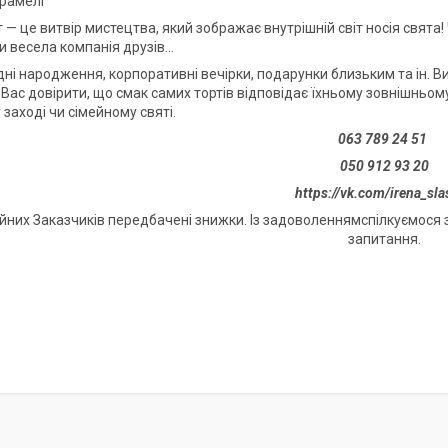
арамелі
— це витвір мистецтва, який зображає внутрішній світ носія свята!
и весела компанія друзів...
ні народження, корпоративні вечірки, подарунки близьким та ін. В
у Вас довірити, що смак самих тортів відповідає їхньому зовнішньому
заході чи сімейному святі.
063 789 24 51
050 912 93 20
https://vk.com/irena_sla
йних Заказчиків передбачені знижки. Із задоволеннямспілкуємося з
запитання.