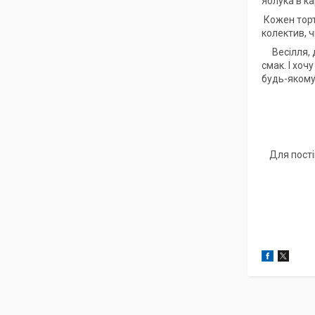
Яблука в к
Кожен торт 
колектив, ч
Весілля, д
смак. І хоч
будь-якому 
Для пості