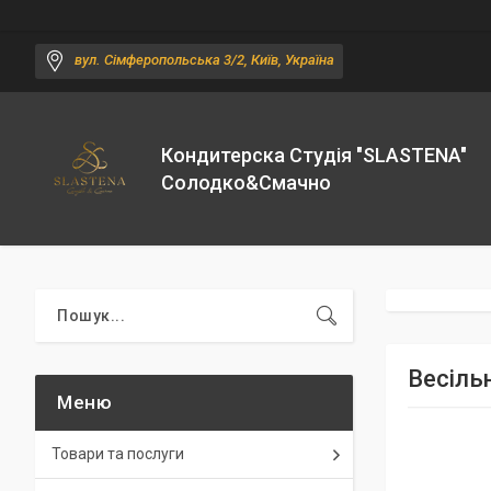
вул. Сімферопольська 3/2, Київ, Україна
Кондитерска Студія "SLASTENA"
Солодко&Смачно
Весільн
Товари та послуги