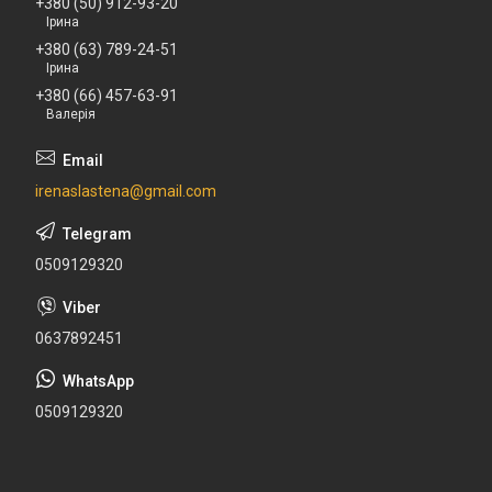
+380 (50) 912-93-20
Ірина
+380 (63) 789-24-51
Ірина
+380 (66) 457-63-91
Валерія
irenaslastena@gmail.com
0509129320
0637892451
0509129320