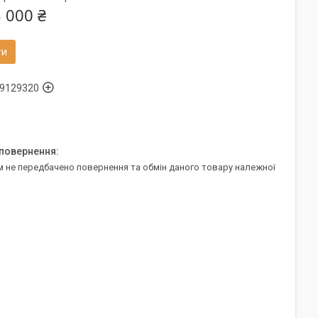
 000 ₴
ти
9129320