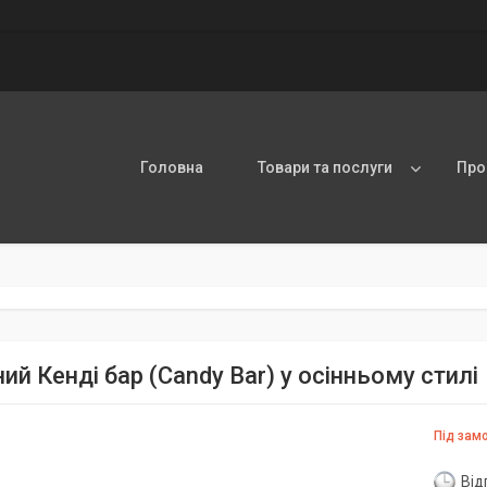
Головна
Товари та послуги
Про
ий Кенді бар (Candy Bar) у осінньому стилі
Під зам
Від