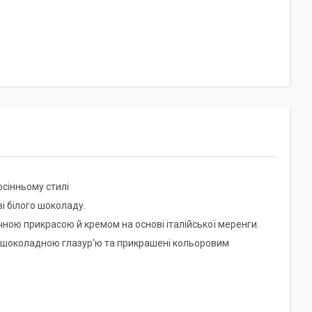
 осінньому стилі
ві білого шоколаду.
ичною прикрасою й кремом на основі італійської меренги.
і шоколадною глазур'ю та прикрашені кольоровим