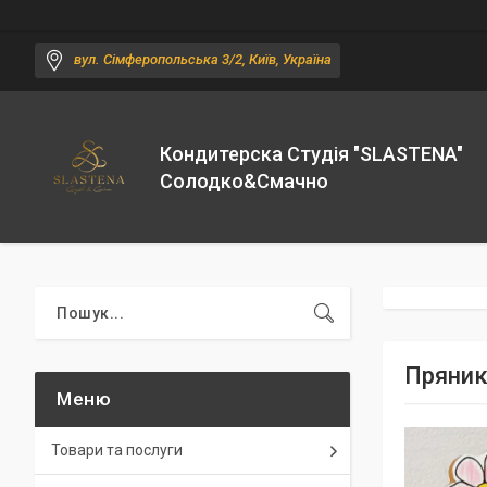
вул. Сімферопольська 3/2, Київ, Україна
Кондитерска Студія "SLASTENA"
Солодко&Смачно
Пряник
Товари та послуги