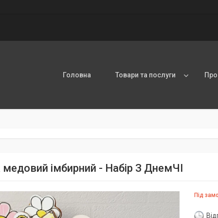
Головна
Товари та послуги
Про
 медовий імбирний - Набір З ДнемЧІ
Під зам
Від