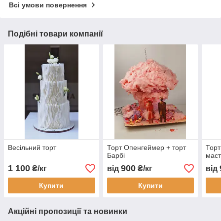
Всі умови повернення
Подібні товари компанії
Весільний торт
Торт Опенгеймер + торт
Торт
Барбі
маст
1 100
900
₴/кг
від
₴/кг
від
Купити
Купити
Акційні пропозиції та новинки