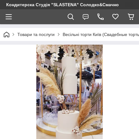
Кондитерска Студія "SLASTENA" Солодко&Смачно
Товари та послуги
Весільні торти Київ (Свадебные торт