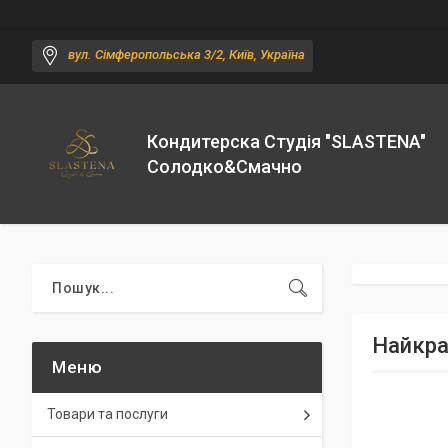
вул. Сімферопольська 3/2, Київ, Україна
Кондитерска Студія "SLASTENA"
Солодко&Смачно
Найкра
Товари та послуги