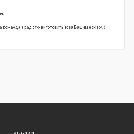
r
ram
 команда з радістю виготовить їх за Вашим ескізом).
09:00
18:00