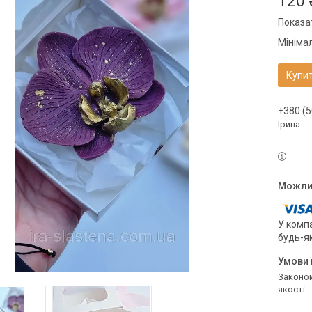
120 
Показат
Мініма
Купи
+380 (5
Ірина
У компа
будь-я
Законом не передбачено повернення та обмін даного товару належної
якості