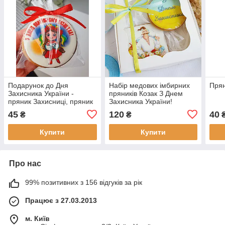
Подарунок до Дня
Набір медових імбирних
Прян
Захисника України -
пряників Козак З Днем
пряник Захисниці, пряник
Захисника України!
на День Козацтва розмір 8
45
120
40
₴
₴
см
Купити
Купити
Про нас
99% позитивних з 156 відгуків за рік
Працює з 27.03.2013
м. Київ