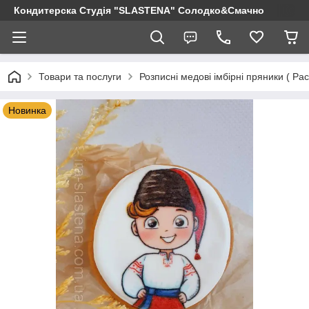
Кондитерска Студія "SLASTENA" Солодко&Смачно
Товари та послуги
Розписні медові імбірні пряники ( 
Новинка