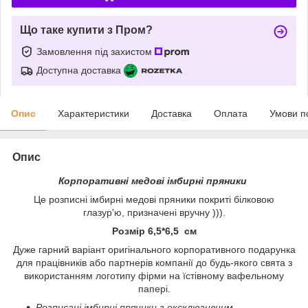
Що таке купити з Пром?
Замовлення під захистом
Доступна доставка
Опис
Характеристики
Доставка
Оплата
Умови п
Опис
Корпоративні медові імбирні пряники
Це розписні імбирні медові пряники покриті білковою
глазур'ю, призначені вручну ))).
Розмір 6,5*6,5 см
Дуже гарний варіант оригінального корпоративного подарунка
для працівників або партнерів компанії до будь-якого свята з
використанням логотипу фірми на їстівному вафельному
папері.
Розписані імбирні пряники з ексклюзивним