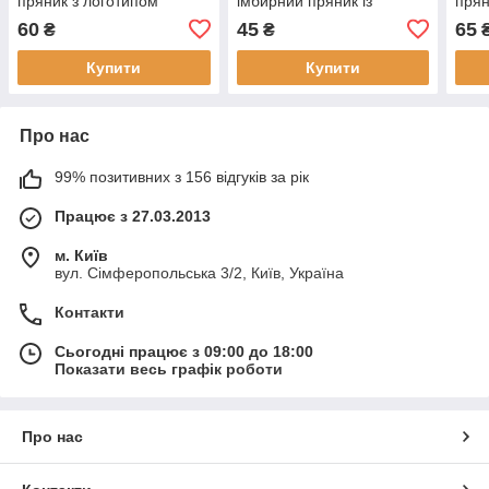
пряник з логотипом
імбирний пряник із
прян
компанії Ялинка
логотипом компанії
комп
60
45
65
₴
₴
Купити
Купити
Про нас
99% позитивних з 156 відгуків за рік
Працює з 27.03.2013
м. Київ
вул. Сімферопольська 3/2, Київ, Україна
Контакти
Сьогодні працює з 09:00 до 18:00
Показати весь графік роботи
Про нас