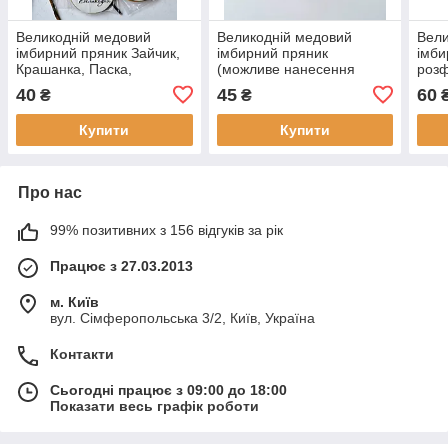
Великодній медовий
Великодній медовий
Вели
імбирний пряник Зайчик,
імбирний пряник
імби
Крашанка, Паска,
(можливе нанесення
розф
Великдень асорті
логотипу)
40
45
60
₴
₴
Купити
Купити
Про нас
99% позитивних з 156 відгуків за рік
Працює з 27.03.2013
м. Київ
вул. Сімферопольська 3/2, Київ, Україна
Контакти
Сьогодні працює з 09:00 до 18:00
Показати весь графік роботи