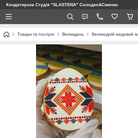
Кондитерска Студія "SLASTENA" Солодко&Смачно
Товари та послуги
Великдень
Великодній медовий і