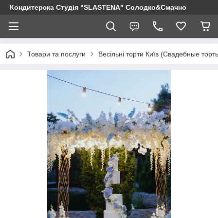
Кондитерска Студія "SLASTENA" Солодко&Смачно
Товари та послуги
Весільні торти Київ (Свадебные торт