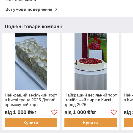
Всі умови повернення
Подібні товари компанії
Найкращий весільний торт
Найкращий весільний торт
Найк
в Києві тренд 2025 Довгий
Італійський пиріг в Києві
в Ки
прямокутній торт
тренд 2026
1 000
1 000
від
₴/кг
від
₴/кг
від
Купити
Купити