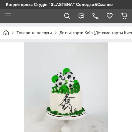
Кондитерска Студія "SLASTENA" Солодко&Смачно
Товари та послуги
Дитячі торти Київ (Детские торты Кие