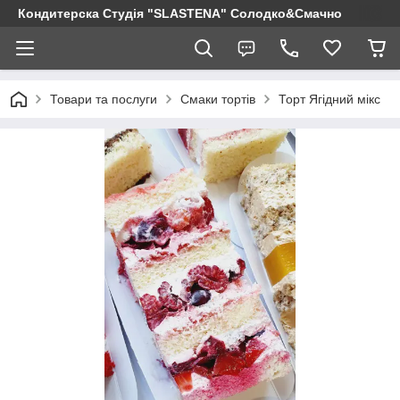
Кондитерска Студія "SLASTENA" Солодко&Смачно
Товари та послуги
Смаки тортів
Торт Ягідний мікс