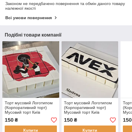
Законом не передбачено повернення та обмін даного товару
належної якості
Всі умови повернення
Подібні товари компанії
Торт мусовий Логотипом
Торт мусовий Логотипом
Торт
(Корпоративний торт)
(Корпоративний торт)
(Кор
Мусовий торт Київ
Мусовий торт Київ
Мусо
150
150
150
₴
₴
Купити
Купити