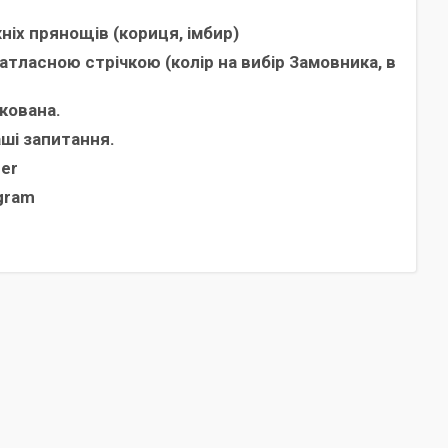
іх прянощів (кориця, імбир)
атласною стрічкою (колір на вибір Замовника, в
кована.
аші запитання.
ber
egram