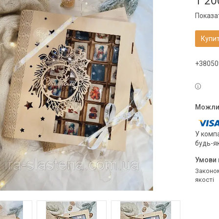
1 20
Показат
Купи
+38050
У компа
будь-я
Законом не передбачено повернення та обмін даного товару належної
якості