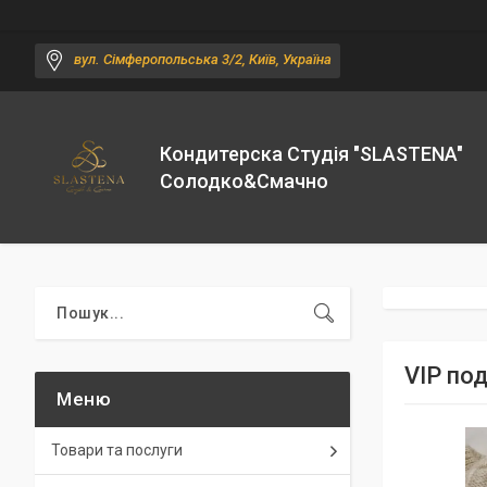
вул. Сімферопольська 3/2, Київ, Україна
Кондитерска Студія "SLASTENA"
Солодко&Смачно
VIP по
Товари та послуги