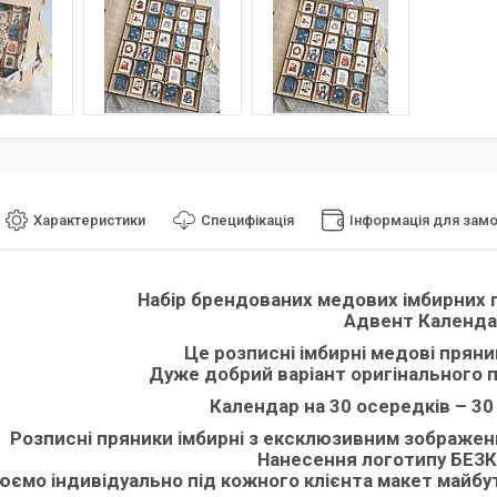
Характеристики
Специфікація
Інформація для зам
Набір брендованих медових імбирних п
Адвент Календ
Це розписні імбирні медові пряни
Дуже добрий варіант оригінального п
Календар на 30 осередків – 30
Розписні пряники імбирні з ексклюзивним зображен
Нанесення логотипу БЕЗ
ємо індивідуально під кожного клієнта макет майбут