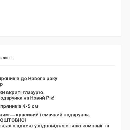
овлення
ряників до Нового року
ар
ки вкриті глазур'ю.
одарунка на Новий Рік!
 пряників 4-5 см
ням ― красивий і смачний подарунок.
КОШТОВНО!
нього адвенту відповідно стилю компанії та