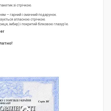
акетик зі стрічкою.
ням — гарний і смачний подарунок.
язується атласною стрічкою.
ця, імбир) і покритий білковою глазур'ю.
ber
латно!