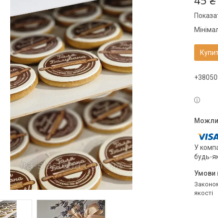
45 ₴
Показат
Мініма
Купи
+38050
У компа
будь-я
Законом не передбачено повернення та обмін даного товару належної
якості