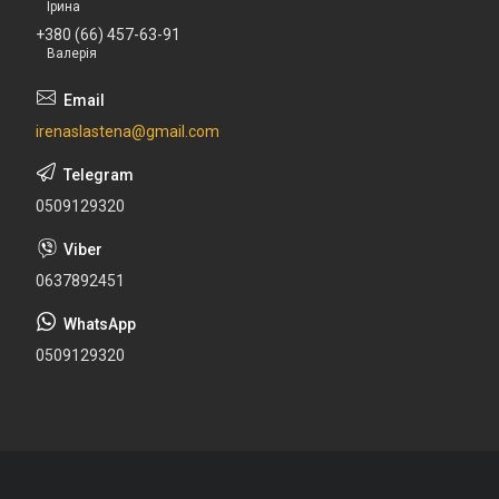
Ірина
+380 (66) 457-63-91
Валерія
irenaslastena@gmail.com
0509129320
0637892451
0509129320