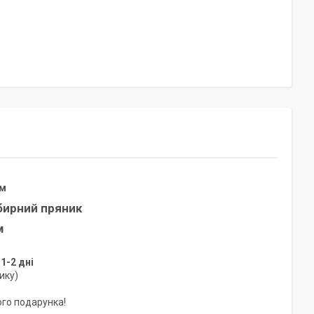
ом
бирний пряник
м
-2 дні
ику)
ого подарунка!