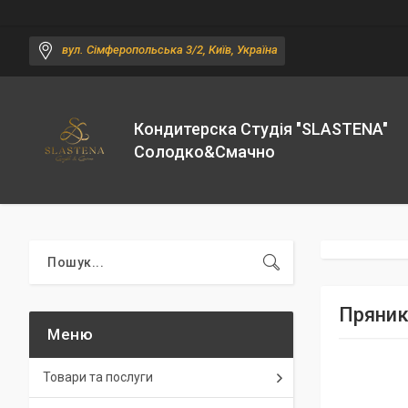
вул. Сімферопольська 3/2, Київ, Україна
Кондитерска Студія "SLASTENA"
Солодко&Смачно
Пряники
Товари та послуги