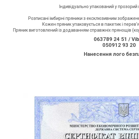
Індивідуально упакований у прозорий п
Розписані імбирні пряники з ексклюзивним зображен
Кожен пряник упаковується в пакетик і перев'
Пряник виготовлений із додаванням справжніх прянощів (кори
063789 24 51 / Vi
050912 93 20
Нанесення лого безп