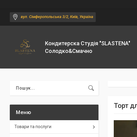
вул. Сімферопольська 3/2, Київ, Україна
Кондитерска Студія "SLASTENA"
Солодко&Смачно
Торт д
Товари та послуги