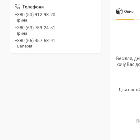
Опис
+380 (50) 912-93-20
Ірина
+380 (63) 789-24-51
Ірина
+380 (66) 457-63-91
Валерія
Весілля, дн
хочу Вас до
Для пості
Я