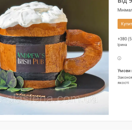
від
9
Мініма
Купи
+380 (5
Ірина
Законом не передбачено повернення та обмін даного товару належної
якості