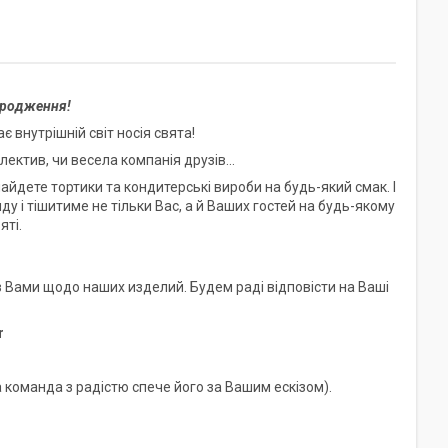
ародження!
 внутрішній світ носія свята!
ектив, чи весела компанія друзів...
найдете тортики та кондитерські вироби на будь-який смак. І
ду і тішитиме не тільки Вас, а й Ваших гостей на будь-якому
яті.
 Вами щодо наших изделий. Будем раді відповісти на Ваші
r
 команда з радістю спече його за Вашим ескізом).