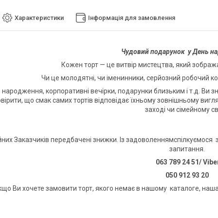
Характеристики
Інформація для замовлення
Чудовий подарунок у День н
Кожен торт — це витвір мистецтва, який зображає
Чи це молодятні, чи іменинники, серйозний робочий кол
і народження, корпоративні вечірки, подарунки близьким і т.д. Ви з
вірити, що смак самих тортів відповідає їхньому зовнішньому вигля
заході чи сімейному св
йних Заказчиків передбачені знижки. Із задоволеннямспілкуємося з
запитання.
063 789 24 51/ Vibe
050 912 93 20
кщо Ви хочете замовити торт, якого немає в нашому каталоге, наша