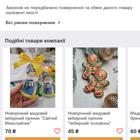
Законом не передбачено повернення та обмін даного товару
належної якості
Всі умови повернення
Подібні товари компанії
Новорічний медовий
Новорічний медовий
Медо
імбирний пряник "Святий
імбирний пряник
брен
Миколайчик"
"Імбирний чоловічок"
70
45
60
₴
₴