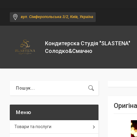
вул. Сімферопольська 3/2, Київ, Україна
Кондитерска Студія "SLASTENA"
Солодко&Смачно
Оригін
Товари та послуги