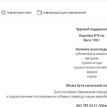
Характеристики
Інформація для замовлення
Чудовий подаруно
Каробка 8*8 см
Вага 100 г
Начинка шоколаду
сублімована малин
мигдаль
сушені ягоди
сушені пелюстки квіт
вишня
горіхи
Може бути нанесений л
Для постійних Замовників перед
з задоволенням поспілкуємося із Вами з приводу наших виробів
063 789 24 51 /Vibe