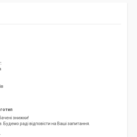
к
:
а
ів
оготип
бачені знижки!
. Будемо раді відповісти на Ваші запитання.
r