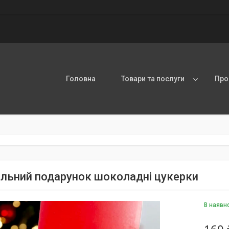
Головна
Товари та послуги
Про
альний подарунок шоколадні цукерки
В наявн