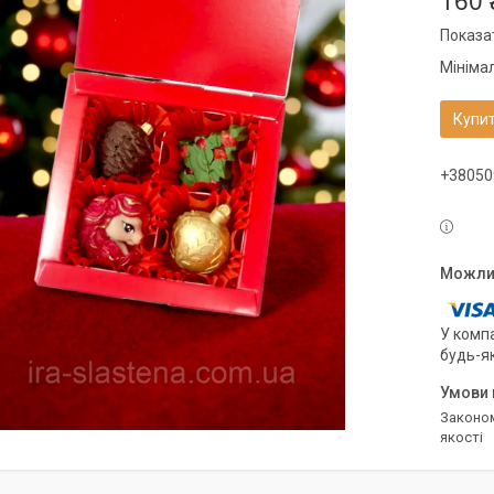
160 
Показат
Мініма
Купи
+38050
У компа
будь-я
Законом не передбачено повернення та обмін даного товару належної
якості