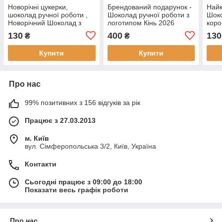
Новорічні цукерки,
Брендований подарунок -
Най
шоколад ручної роботи ,
Шоколад ручної роботи з
Шоко
Новорічний Шоколад з
логотипом Кінь 2026
коро
логотипом
130
400
130
₴
₴
Купити
Купити
Про нас
99% позитивних з 156 відгуків за рік
Працює з 27.03.2013
м. Київ
вул. Сімферопольська 3/2, Київ, Україна
Контакти
Сьогодні працює з 09:00 до 18:00
Показати весь графік роботи
Про нас