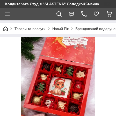
Кондитерска Студія "SLASTENA" Солодко&Смачно
Товари та послуги
Новий Рік
Брендований подарунок