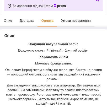
Замовлення під захистом
Опис
Доставка
Оплата
Умови повернення
Опис
Яблучний натуральний зефір
Безшумно смачний і ніжний яблучний зефір
Коробочка 20 см
Можливе брендування.
Основним інгредієнтом є яблучне пюре, яке багате на пектин
— природний очисник організму від радіаційних і токсичних
речовин!
Для загущення використовується агар-агар. Він вважається
рослинним замінником желатину та своїми властивостями
навіть перевершує його: має великі желювальні властивості,
низькокалорійний, містить такі корисні мікроелементи, як
кальцій, калій і магній.