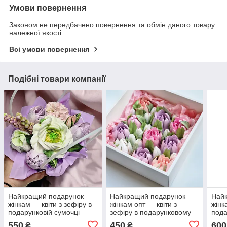
Умови повернення
Законом не передбачено повернення та обмін даного товару
належної якості
Всі умови повернення
Подібні товари компанії
Найкращий подарунок
Найкращий подарунок
Най
жінкам — квіти з зефіру в
жінкам опт — квіти з
жінк
подарунковій сумочці
зефіру в подарунковому
пода
пакованні з лого оптом
з ло
550
450
600
₴
₴