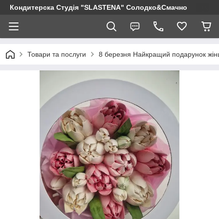
Кондитерска Студія "SLASTENA" Солодко&Смачно
Товари та послуги
8 березня Найкращий подарунок жінці