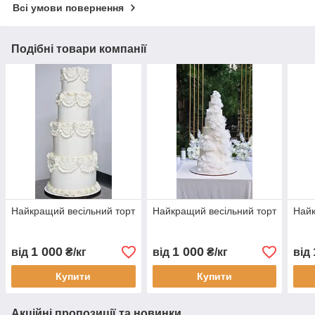
Всі умови повернення
Подібні товари компанії
Найкращий весільний торт
Найкращий весільний торт
Найк
1 000
1 000
від
₴/кг
від
₴/кг
від
Купити
Купити
Акційні пропозиції та новинки