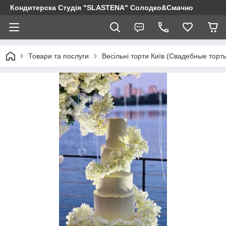
Кондитерска Студія "SLASTENA" Солодко&Смачно
Товари та послуги
Весільні торти Київ (Свадебные торт