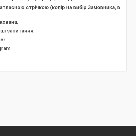
атласною стрічкою (колір на вибір Замовника, в
кована.
аші запитання.
ber
egram