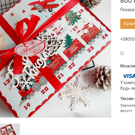
800 
Показат
Купи
+38050
У компа
будь-я
Законом не передбачено повернення та обмін даного товару належної
якості