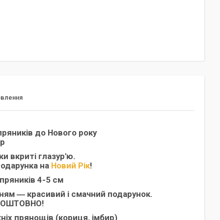
овлення
ряників до Нового року
ар
ки вкриті глазур'ю.
подарунка на
Новий Рік
!
пряників 4-5 см
ням ― красивий і смачний подарунок.
КОШТОВНО!
іх прянощів (кориця, імбир)