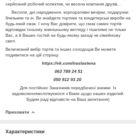
серйозний робочий колектив, чи весела компанія друзів...
Весілля, дні народження, корпоративні вечірки, подарунки
близьким та ін. Ви знайдете тортики та кондитерські вироби на
будь-який смак. І хочу Вас довірити, що смак самих тортів
відповідає їхньому зовнішньому вигляду і тішитиме не тільки
Вас, а й Ваших гостей на будь-якому заході чи сімейному
святі.
Величезний вибір тортів та інших солодощів Ви можете
подивитися на цій сторінці
https://vk.com/iraslastena
063 789 24 51
050 912 93 20
Для постійних Заказчиків передбачені знижки. Із
задоволеннямспілкуємося з Вами щодо наших изделий.
Будем раді відповісти на Ваші запитання)
Приховати
Характеристики