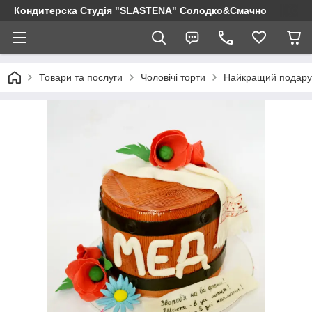
Кондитерска Студія "SLASTENA" Солодко&Смачно
Товари та послуги
Чоловічі торти
Найкращий подарун