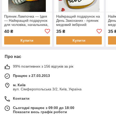
Пряник Лампочка — Ідея
Найкращий подарунок на
Найк
— Найкращий подарунок
День Закоханих - пряник
День
для чоловіка, начальника,
медовий імбірний
медо
босу
40
35
35
₴
₴
Купити
Купити
Про нас
99% позитивних з 156 відгуків за рік
Працює з 27.03.2013
м. Київ
вул. Сімферопольська 3/2, Київ, Україна
Контакти
Сьогодні працює з 09:00 до 18:00
Показати весь графік роботи