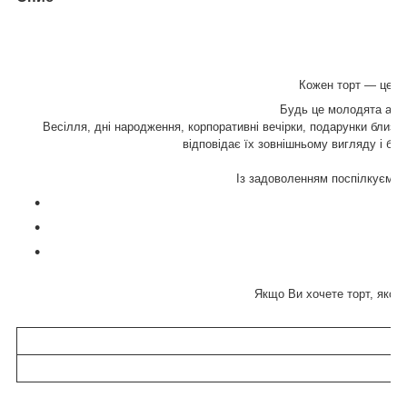
Кожен торт ― це тв
Будь це молодята або 
Весілля, дні народження, корпоративні вечірки, подарунки близьки
відповідає їх зовнішньому вигляду і буд
Із задоволенням поспілкуємося
Якщо Ви хочете торт, якого