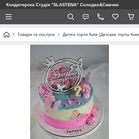
Кондитерска Студія "SLASTENA" Солодко&Смачно
Товари та послуги
Дитячі торти Київ (Детские торты Кие