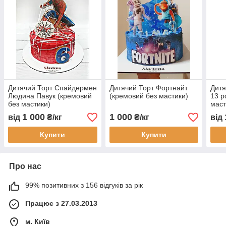
Дитячий Торт Спайдермен
Дитячий Торт Фортнайт
Дитя
Людина Павук (кремовий
(кремовий без мастики)
13 р
без мастики)
маст
1 000
1 000
від
₴/кг
₴/кг
від
Купити
Купити
Про нас
99% позитивних з 156 відгуків за рік
Працює з 27.03.2013
м. Київ