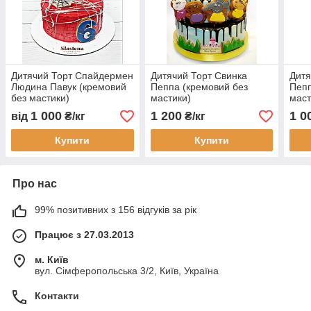
Дитячий Торт Спайдермен
Дитячий Торт Свинка
Дитя
Людина Павук (кремовий
Пеппа (кремовий без
Пепп
без мастики)
мастики)
маст
1 000
1 200
1 0
від
₴/кг
₴/кг
Купити
Купити
Про нас
99% позитивних з 156 відгуків за рік
Працює з 27.03.2013
м. Київ
вул. Сімферопольська 3/2, Київ, Україна
Контакти