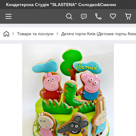
Кондитерска Студія "SLASTENA" Солодко&Смачно
Товари та послуги
Дитячі торти Київ (Детские торты Кие