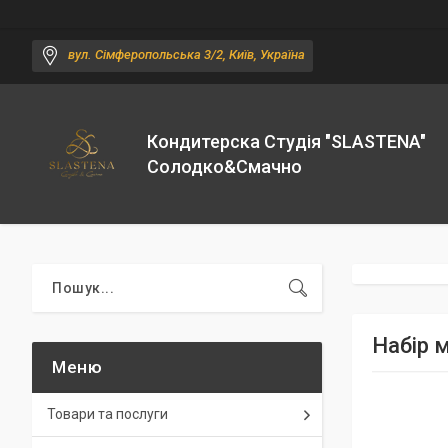
вул. Сімферопольська 3/2, Київ, Україна
Кондитерска Студія "SLASTENA"
Солодко&Смачно
Набір 
Товари та послуги