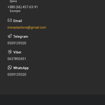
Ірина
+380 (66) 457-63-91
Валерія
irenaslastena@gmail.com
0509129320
0637892451
0509129320