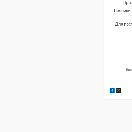
Пряни
Пряники уп
Для постій
Як