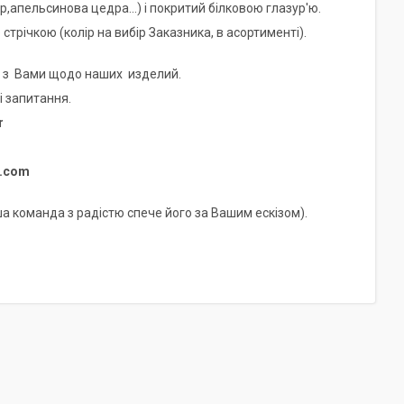
апельсинова цедра...) і покритий білковою глазур'ю.
річкою (колір на вибір Заказника, в асортименті).
я з Вами щодо наших изделий.
і запитання.
r
l.com
а команда з радістю спече його за Вашим ескізом).