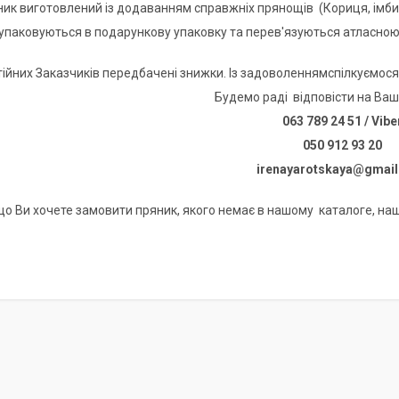
к виготовлений із додаванням справжніх прянощів (Кориця, імбир,
аковуються в подарункову упаковку та перев'язуються атласною ст
них Заказчиків передбачені знижки. Із задоволеннямспілкуємос
Будемо раді відповісти на Ваш
063 789 24 51 / Vibe
050 912 93 20
irenayarotskaya@gmai
що Ви хочете замовити пряник, якого немає в нашому каталоге, наш