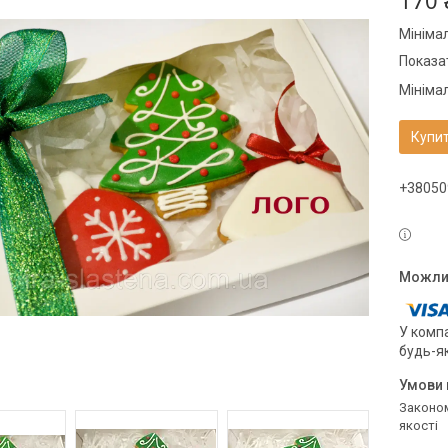
170 
Мініма
Показат
Мініма
Купи
+38050
У компа
будь-я
Законом не передбачено повернення та обмін даного товару належної
якості