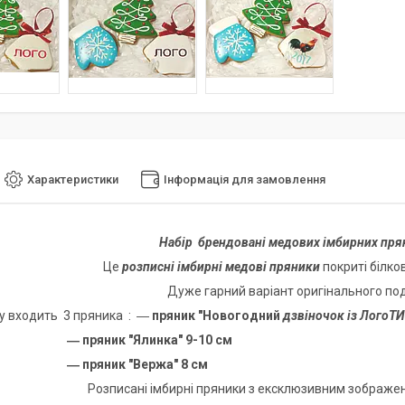
Характеристики
Інформація для замовлення
Набір брендовані медових імбирних пря
Це
розписні імбирні медові пряники
покриті білков
Дуже гарний варіант оригінального по
 входить 3 пряника
: ―
пряник "Новогодний
дзвіночок із Лого
ник "Ялинка" 9-10 см
ник "Вержа" 8 см
Розписані імбирні пряники з ексклюзивним зображен