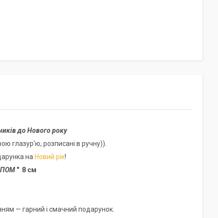
ників до Нового року
ою глазур'ю, розписані в ручну)).
дарунка на
Новий рік
!
ТИПОМ
" 8 см
ням — гарний і смачний подарунок.