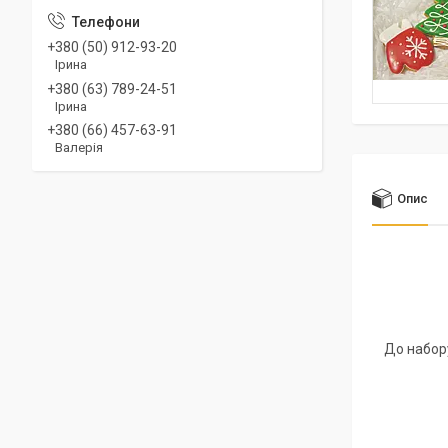
+380 (50) 912-93-20
Ірина
+380 (63) 789-24-51
Ірина
+380 (66) 457-63-91
Валерія
Опис
До набору
― пря
― пря