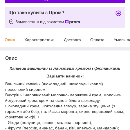
Що таке купити з Пром?
Замовлення під захистом
Опис
Характеристики
Доставка
Оплата
Умови п
Опис
Капкейк ванільний із лаймовим кремом і фісташками
Варіанти начинок:
Ванільний капкейк (шоколадний, шоколадні краплі)
просочений сиропом;
Внутрішні наповнювачі: молочно- вершковий крем, молочно-
йогуртовий крем, крем на основі білого шоколаду,
шоколадний крем, шоколадна глазур, варена згущенка (з
горіхами або без), італійська меренга, сирно-вершковий крем,
фруктове конфі. +
- Ягоди (полуниця, вишня, малина, чорниця);
- Фрукти (персик, ананас, банан, ківі, апельсин, мандарин);