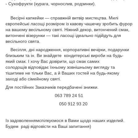
- Сухофрукти (курага, чорнослив, родзинки).
Весірні капкейки — справжній витвір мистецтва. Милі
європейські ласощі розміром із кавову чашечку зробить фурор
на вашому весільному святі. Ніжний декор, витончений смак,
витончені візерунки — такі ласощі ідеально підійдуть для
весільного свята.
Весілля, дні народження, корпоративні вечірки, подарунки
близьким та ін. Ви знайдете кондитерські вироби на будь-
який смак. І хочу Вас довірити, що смак самих
солодощів відповідає їхньому зовнішньому вигляду та
тішитиме не тільки Вас, а й Ваших гостей на будь-якому
заході або сімейному святі.
Для постійних Заказчиків передбачені знижки.
063 789 24 51
050 912 93 20
Із задоволеннямспілкуємося в Вами щодо наших изделий.
Будем раді відповісти на Ваші запитання)