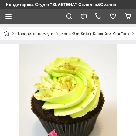
Кондитерска Студія "SLASTENA" Солодко&Смачно
Товари та послуги
Капкейки Київ ( Капкейки Україна)