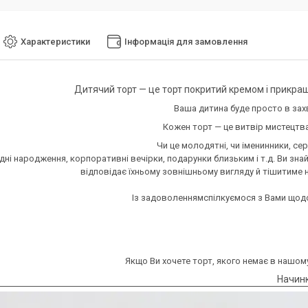
Характеристики
Інформація для замовлення
Дитячий торт — це торт покритий кремом і прикра
Ваша дитина буде просто в захв
Кожен торт — це витвір мистецт
Чи це молодятні, чи іменинники, сер
 дні народження, корпоративні вечірки, подарунки близьким і т.д. Ви зна
відповідає їхньому зовнішньому вигляду й тішитиме не
Із задоволеннямспілкуємося з Вами щодо 
Якщо Ви хочете торт, якого немає в нашому
Начинк