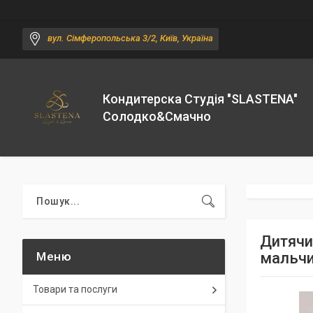
вул. Сімферопольська 3/2, Київ, Україна
Кондитерска Студія "SLASTENA"
Солодко&Смачно
Дитячи
мальчи
Товари та послуги