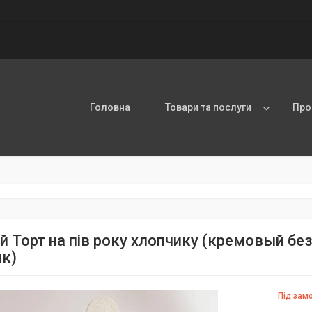
Головна
Товари та послуги
Про
й Торт на пів року хлопчику (кремовый без
к)
Під зам