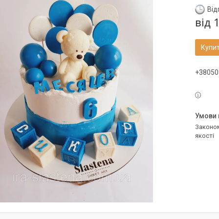
Від
від
1
Купи
+38050
Законом не передбачено повернення та обмін даного товару належної
якості