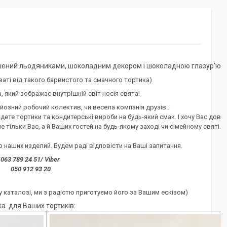
шений льодяниками, шоколадним декором і шоколадною глазур'ю. .
аті від такого барвистого та смачного тортика)
ва, який зображає внутрішній світ носія свята!
йозний робочий колектив, чи весела компанія друзів...
йдете тортики та кондитерські вироби на будь-який смак. І хочу Вас дові
 тільки Вас, а й Ваших гостей на будь-якому заході чи сімейному святі.
наших изделий. Будем раді відповісти на Ваші запитання.
063 789 24 51/ Viber
050 912 93 20
 каталозі, ми з радістю приготуємо його за Вашим ескізом)
а для Ваших тортиків: