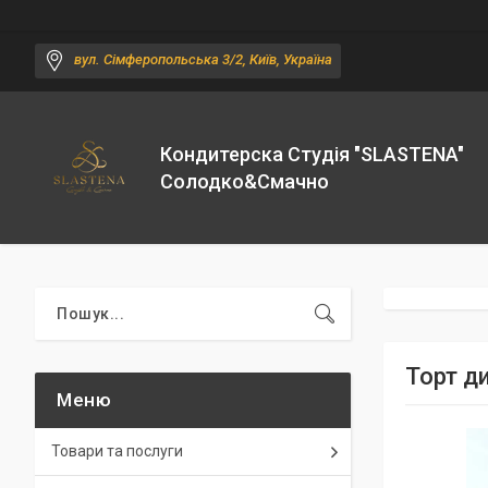
вул. Сімферопольська 3/2, Київ, Україна
Кондитерска Студія "SLASTENA"
Солодко&Смачно
Торт д
Товари та послуги