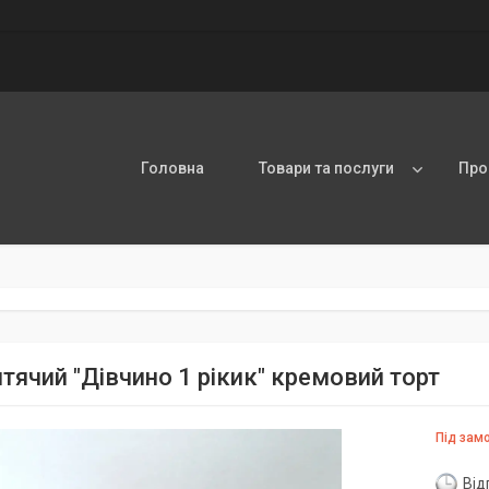
Головна
Товари та послуги
Про
итячий "Дівчино 1 рікик" кремовий торт
Під зам
Від