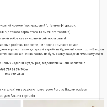
окритий кремом і прикрашений їстівними фігурками.
ваті від такого барвистого та смачного тортика)
ва, який зображає внутрішній світ носія свята!
йозний робочий колектив, чи весела компанія друзів...
йдете тортики та кондитерські вироби на будь-який смак. І хочу Вас дові
 тільки Вас, а й Ваших гостей на будь-якому заході чи сімейному святі.
наших изделий. Будем раді відповісти на Ваші запитання.
063 789 24 51/ Viber
050 912 93 20
 каталозі, ми з радістю приготуємо його за Вашим ескізом)
а для Ваших тортиків: