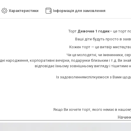
Характеристики
Інформація для замовлення
Торт
Девочке 1 годик
— це торт п
Ваші діти будуть просто в зах
Кожен торт — це витвір мистецт
Чи це молодятні, чи іменинники, сер
 дні народження, корпоративні вечірки, подарунки близьким і т.д. Ви зна
відповідає їхньому зовнішньому вигляду і тішитиме не
Із задоволеннямспілкуємося з Вами щодо 
Якщо Ви хочете торт, якого немає в нашому
Начинк