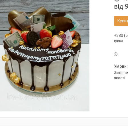
від
9
Купи
+380 (5
Ірина
Законом не передбачено повернення та обмін даного товару належної
якості