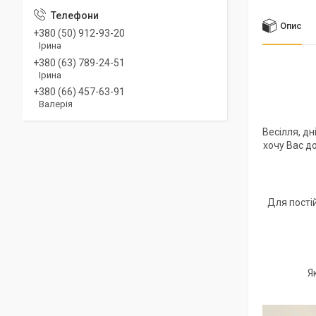
Опис
+380 (50) 912-93-20
Ірина
+380 (63) 789-24-51
Ірина
+380 (66) 457-63-91
Валерія
Весілля, дн
хочу Вас до
Для пості
Я