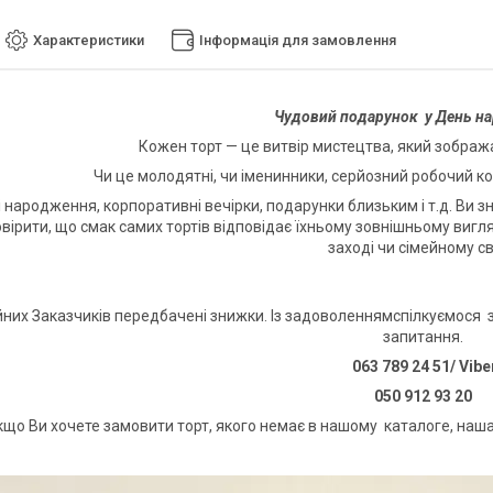
Характеристики
Інформація для замовлення
Чудовий подарунок у День н
Кожен торт — це витвір мистецтва, який зображає
Чи це молодятні, чи іменинники, серйозний робочий кол
і народження, корпоративні вечірки, подарунки близьким і т.д. Ви з
вірити, що смак самих тортів відповідає їхньому зовнішньому вигля
заході чи сімейному св
йних Заказчиків передбачені знижки. Із задоволеннямспілкуємося з
запитання.
063 789 24 51/ Vibe
050 912 93 20
кщо Ви хочете замовити торт, якого немає в нашому каталоге, наша