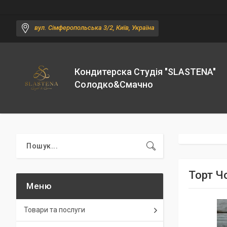
вул. Сімферопольська 3/2, Київ, Україна
Кондитерска Студія "SLASTENA"
Солодко&Смачно
Торт Ч
Товари та послуги