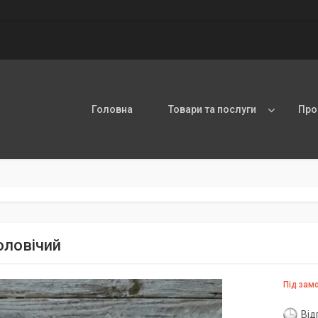
Головна
Товари та послуги
Про
оловічий
Під зам
Від