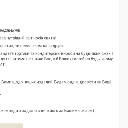
ародження!
 внутрішній світ носія свята!
ектив, чи весела компанія друзів...
найдете тортики та кондитерські вироби на будь-який смак. І
ду і тішитиме не тільки Вас, а й Ваших гостей на будь-якому
яті.
 Вами щодо наших изделий. Будем раді відповісти на Ваші
r
 команда з радістю спече його за Вашим ескізом).