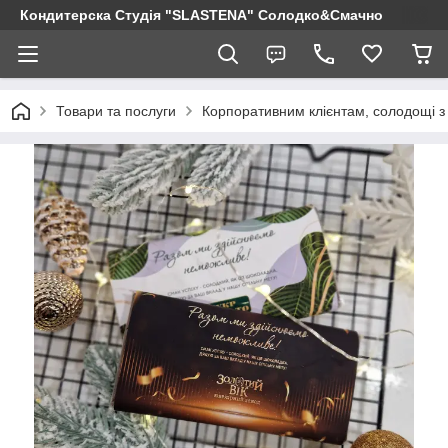
Кондитерска Студія "SLASTENA" Солодко&Смачно
Товари та послуги
Корпоративним клієнтам, солодощі з