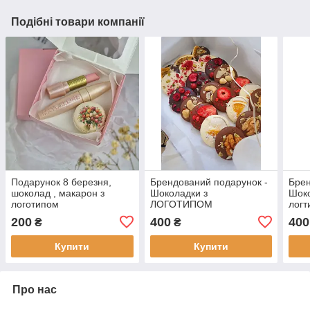
Подібні товари компанії
Подарунок 8 березня,
Брендований подарунок -
Брен
шоколад , макарон з
Шоколадки з
Шоко
логотипом
ЛОГОТИПОМ
логт
200
400
400
₴
₴
Купити
Купити
Про нас