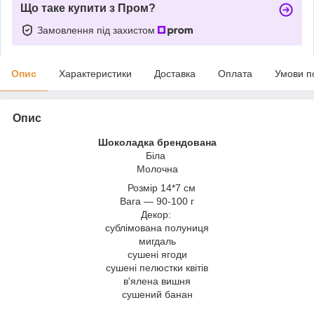
Що таке купити з Пром?
Замовлення під захистом
Опис
Характеристики
Доставка
Оплата
Умови п
Опис
Шоколадка брендована
Біла
Молочна
Розмір 14*7 см
Вага — 90-100 г
Декор:
сублімована полуниця
мигдаль
сушені ягоди
сушені пелюстки квітів
в'ялена вишня
сушений банан