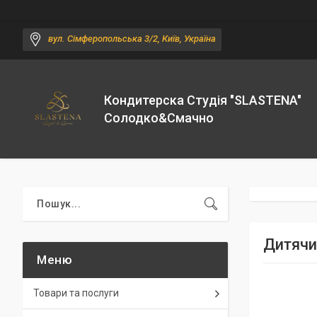
вул. Сімферопольська 3/2, Київ, Україна
Кондитерска Студія "SLASTENA"
Солодко&Смачно
Дитячи
Товари та послуги