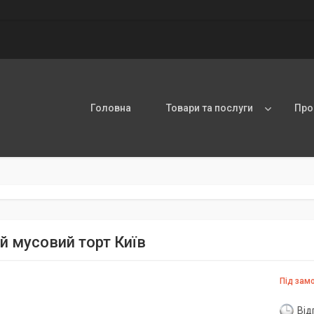
Головна
Товари та послуги
Про
й мусовий торт Київ
Під зам
Від