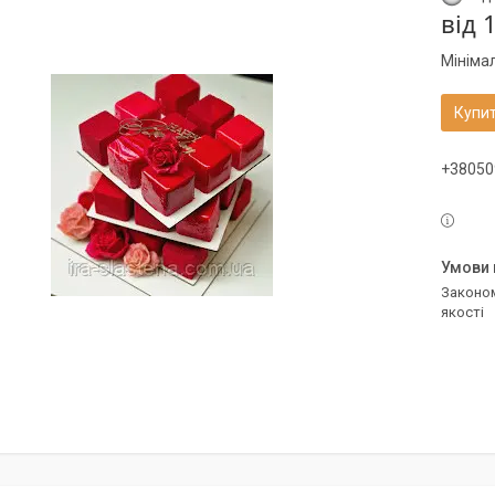
від
Мініма
Купи
+38050
Законом не передбачено повернення та обмін даного товару належної
якості